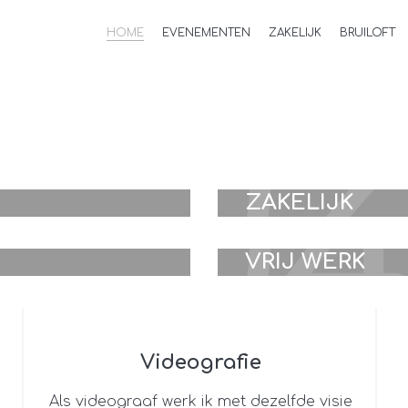
HOME
EVENEMENTEN
ZAKELIJK
BRUILOFT
02
0
ZAKELIJK
VRIJ WERK
Videografie
Als videograaf werk ik met dezelfde visie