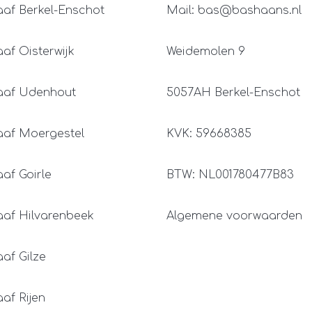
aaf Berkel-Enschot
Mail: bas@bashaans.nl
af Oisterwijk
Weidemolen 9
aaf Udenhout
5057AH Berkel-Enschot
aaf Moergestel
KVK: 59668385
af Goirle
BTW: NL001780477B83
aaf Hilvarenbeek
Algemene voorwaarden
af Gilze
af Rijen